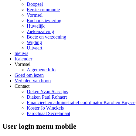
Doopsel
Eerste communie
Vormsel
Eucharistieviering
Huwelijk
Ziekenzalving
Boete en verzoening
Wijding
Uitvaart
nieuws
Kalender
Vormsel
Algemene Info
Goed om lezen
Verhalen van hoop
Contact
Deken Yvan Stassijns
Diaken Paul Rohaert
Financieel en administratief coördinator Karolien Buysse
Koster Jo Winckels
Parochiaal Secretariaat
User login menu mobile