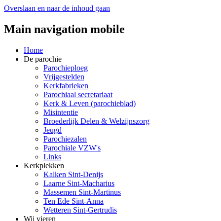
Overslaan en naar de inhoud gaan
Main navigation mobile
Home
De parochie
Parochieploeg
Vrijgestelden
Kerkfabrieken
Parochiaal secretariaat
Kerk & Leven (parochieblad)
Misintentie
Broederlijk Delen & Welzijnszorg
Jeugd
Parochiezalen
Parochiale VZW's
Links
Kerkplekken
Kalken Sint-Denijs
Laarne Sint-Macharius
Massemen Sint-Martinus
Ten Ede Sint-Anna
Wetteren Sint-Gertrudis
Wij vieren