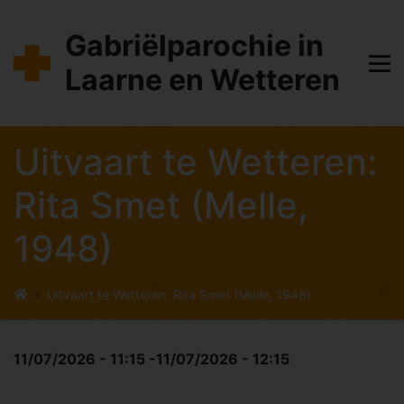
Overslaan
en
Gabriëlparochie in
naar
Laarne en Wetteren
de
inhoud
gaan
Uitvaart te Wetteren:
Rita Smet (Melle,
1948)
Kruimelpad
Uitvaart te Wetteren: Rita Smet (Melle, 1948)
11/07/2026 - 11:15
-
11/07/2026 - 12:15