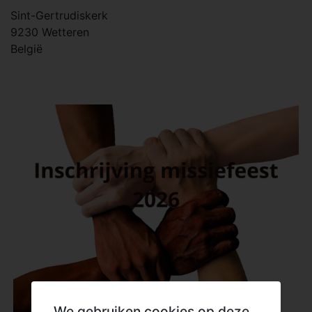
Sint-Gertrudiskerk
9230
Wetteren
België
We gebruiken cookies op deze