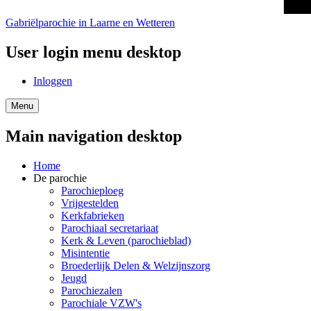
Gabriëlparochie in Laarne en Wetteren
User login menu desktop
Inloggen
Menu
Main navigation desktop
Home
De parochie
Parochieploeg
Vrijgestelden
Kerkfabrieken
Parochiaal secretariaat
Kerk & Leven (parochieblad)
Misintentie
Broederlijk Delen & Welzijnszorg
Jeugd
Parochiezalen
Parochiale VZW's