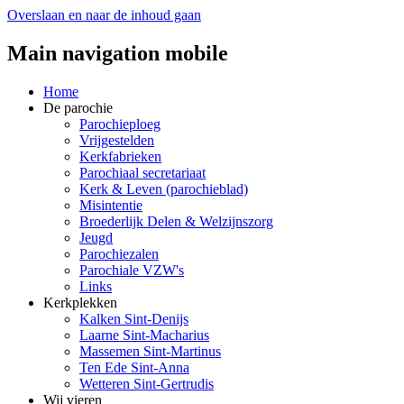
Overslaan en naar de inhoud gaan
Main navigation mobile
Home
De parochie
Parochieploeg
Vrijgestelden
Kerkfabrieken
Parochiaal secretariaat
Kerk & Leven (parochieblad)
Misintentie
Broederlijk Delen & Welzijnszorg
Jeugd
Parochiezalen
Parochiale VZW's
Links
Kerkplekken
Kalken Sint-Denijs
Laarne Sint-Macharius
Massemen Sint-Martinus
Ten Ede Sint-Anna
Wetteren Sint-Gertrudis
Wij vieren