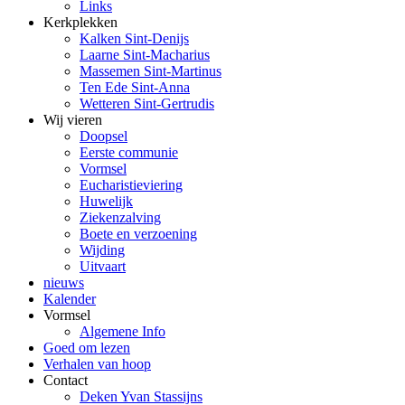
Links
Kerkplekken
Kalken Sint-Denijs
Laarne Sint-Macharius
Massemen Sint-Martinus
Ten Ede Sint-Anna
Wetteren Sint-Gertrudis
Wij vieren
Doopsel
Eerste communie
Vormsel
Eucharistieviering
Huwelijk
Ziekenzalving
Boete en verzoening
Wijding
Uitvaart
nieuws
Kalender
Vormsel
Algemene Info
Goed om lezen
Verhalen van hoop
Contact
Deken Yvan Stassijns