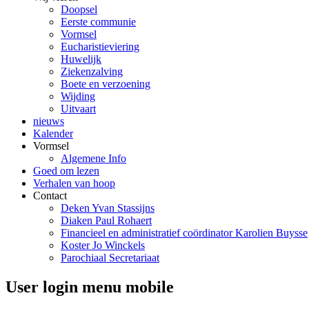
Doopsel
Eerste communie
Vormsel
Eucharistieviering
Huwelijk
Ziekenzalving
Boete en verzoening
Wijding
Uitvaart
nieuws
Kalender
Vormsel
Algemene Info
Goed om lezen
Verhalen van hoop
Contact
Deken Yvan Stassijns
Diaken Paul Rohaert
Financieel en administratief coördinator Karolien Buysse
Koster Jo Winckels
Parochiaal Secretariaat
User login menu mobile